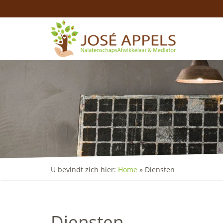
U bevindt zich hier:
Home
»
Diensten
Diensten