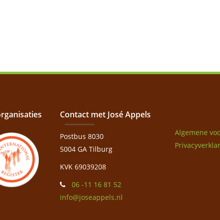
organisaties
Contact met José Appels
Algemene vo
Postbus 8030
Privacyverkla
5004 GA Tilburg
KVK 69039208
06 -11 16 81 52
info@joseappels.nl