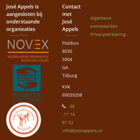
José Appels is
Contact
aangesloten bij
met
Algemene
onderstaande
José
voorwaarden
organisaties
Appels
Privacyverklaring
Postbus
8030
5004
GA
Tilburg
KVK
69039208
06
-11 16
81 52
info@joseappels.nl