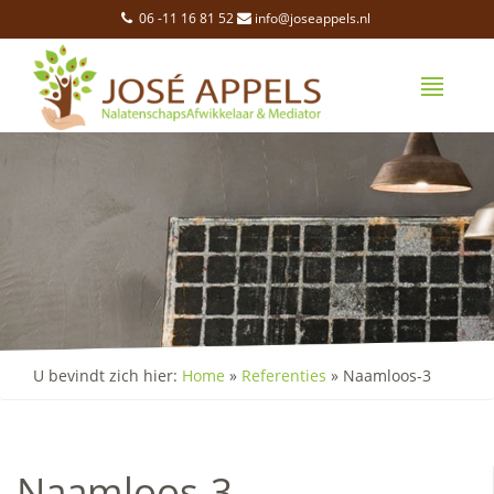
06 -11 16 81 52
info@joseappels.nl
U bevindt zich hier:
Home
»
Referenties
»
Naamloos-3
Naamloos-3