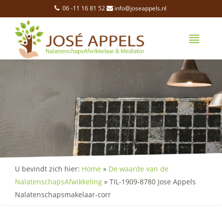
06 -11 16 81 52
info@joseappels.nl
U bevindt zich hier:
Home
»
De waarde van de
NalatenschapsAfwikkeling
»
TIL-1909-8780 Jose Appels
Nalatenschapsmakelaar-corr