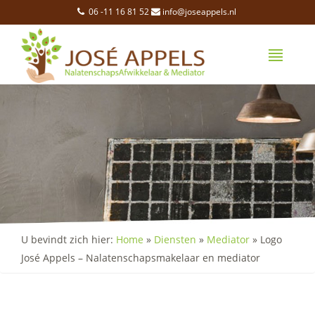
06 -11 16 81 52
info@joseappels.nl
U bevindt zich hier:
Home
»
Diensten
»
Mediator
»
Logo
José Appels – Nalatenschapsmakelaar en mediator